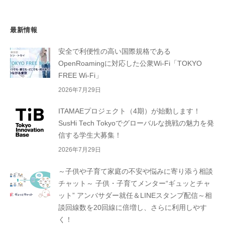
最新情報
安全で利便性の高い国際規格である
OpenRoamingに対応した公衆Wi-Fi「TOKYO
FREE Wi-Fi」
2026年7月29日
ITAMAEプロジェクト（4期）が始動します！
SusHi Tech Tokyoでグローバルな挑戦の魅力を発
信する学生大募集！
2026年7月29日
～子供や子育て家庭の不安や悩みに寄り添う相談
チャット～ 子供・子育てメンター“ギュッとチャ
ット” アンバサダー就任＆LINEスタンプ配信～相
談回線数を20回線に倍増し、さらに利用しやす
く！