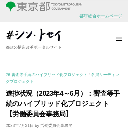
シ
ー
コ
ン
ン
・
都庁総合ホームページ
テ
ト
ン
セ
イ
ツ
メ
へ
ニ
シ
都政の構造改革ポータルサイト
ュ
ス
ー
ン
キ
・
ッ
ト
プ
26 審査等手続のハイブリッド化プロジェクト
各局リーディン
/
セ
グプロジェクト
イ
進捗状況（2023年4～6月）：審査等手
続のハイブリッド化プロジェクト
【労働委員会事務局】
2023年7月31日
by
労働委員会事務局