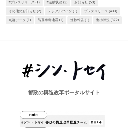
#プレスリリース
(1)
#進捗状況
(2)
お知らせ
(53)
その他のお知らせ
(2)
デジタルツイン
(1)
プレスリリース
(433)
点群データ
(1)
能登半島地震
(1)
進捗報告
(1)
進捗状況
(872)
都政の構造改革ポータルサイト