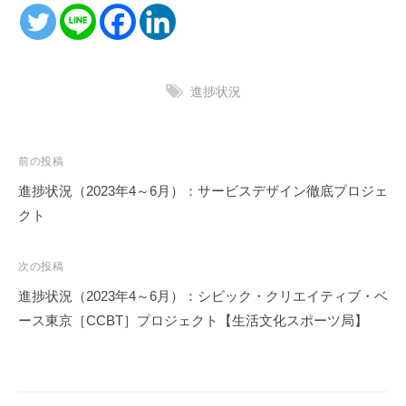
進捗状況
投
前の投稿
稿
進捗状況（2023年4～6月）：サービスデザイン徹底プロジェ
ナ
クト
ビ
ゲ
次の投稿
ー
進捗状況（2023年4～6月）：シビック・クリエイティブ・ベ
シ
ース東京［CCBT］プロジェクト【生活文化スポーツ局】
ョ
ン