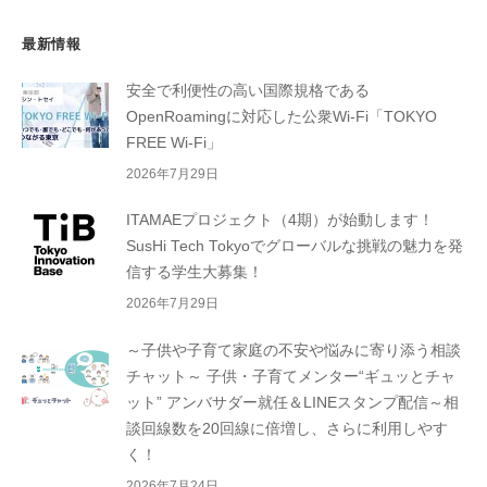
最新情報
安全で利便性の高い国際規格である
OpenRoamingに対応した公衆Wi-Fi「TOKYO
FREE Wi-Fi」
2026年7月29日
ITAMAEプロジェクト（4期）が始動します！
SusHi Tech Tokyoでグローバルな挑戦の魅力を発
信する学生大募集！
2026年7月29日
～子供や子育て家庭の不安や悩みに寄り添う相談
チャット～ 子供・子育てメンター“ギュッとチャ
ット” アンバサダー就任＆LINEスタンプ配信～相
談回線数を20回線に倍増し、さらに利用しやす
く！
2026年7月24日