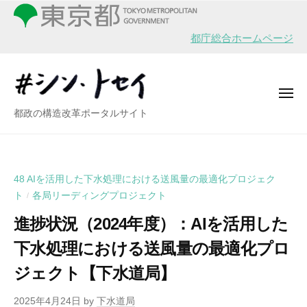
シ
ー
コ
ン
ン
・
都庁総合ホームページ
テ
ト
ン
セ
イ
ツ
メ
へ
ニ
シ
都政の構造改革ポータルサイト
ュ
ス
ー
ン
キ
・
ッ
ト
プ
48 AIを活用した下水処理における送風量の最適化プロジェク
セ
ト
各局リーディングプロジェクト
/
イ
進捗状況（2024年度）：AIを活用した
下水処理における送風量の最適化プロ
ジェクト【下水道局】
2025年4月24日
by
下水道局