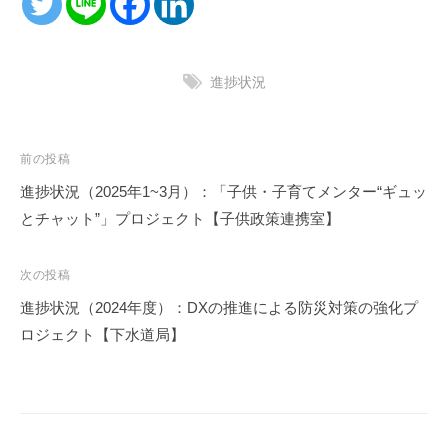
進捗状況
投
前の投稿
稿
進捗状況（2025年1~3月）：「子供・子育てメンター“ギュッ
ナ
とチャット”」プロジェクト【子供政策連携室】
ビ
ゲ
次の投稿
ー
進捗状況（2024年度）：DXの推進による防災対策の強化プ
シ
ロジェクト【下水道局】
ョ
ン