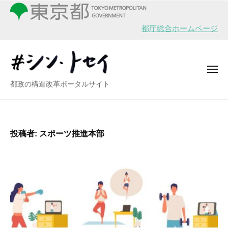
シ
ー
コ
ン
ン
・
都庁総合ホームページ
テ
ト
ン
セ
イ
ツ
メ
へ
ニ
シ
都政の構造改革ポータルサイト
ュ
ス
ー
ン
キ
・
ッ
ト
プ
投稿者:
スポーツ推進本部
セ
イ