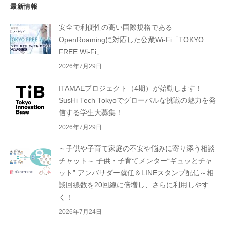
最新情報
安全で利便性の高い国際規格である
OpenRoamingに対応した公衆Wi-Fi「TOKYO
FREE Wi-Fi」
2026年7月29日
ITAMAEプロジェクト（4期）が始動します！
SusHi Tech Tokyoでグローバルな挑戦の魅力を発
信する学生大募集！
2026年7月29日
～子供や子育て家庭の不安や悩みに寄り添う相談
チャット～ 子供・子育てメンター“ギュッとチャ
ット” アンバサダー就任＆LINEスタンプ配信～相
談回線数を20回線に倍増し、さらに利用しやす
く！
2026年7月24日