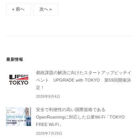
投
« 前へ
次へ »
稿
の
ペ
ー
ジ
送
最新情報
り
都政課題の解決に向けたスタートアップピッチイ
ベント UPGRADE with TOKYO 第59回開催決
定！
2026年8月4日
安全で利便性の高い国際規格である
OpenRoamingに対応した公衆Wi-Fi「TOKYO
FREE Wi-Fi」
2026年7月29日