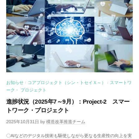
お知らせ
コアプロジェクト（シン・トセイＸ～）
スマートワ
/
/
ーク・ プロジェクト
進捗状況（2025年7～9月）：Project-2 スマー
トワーク・プロジェクト
2025年10月31日
by
構造改革推進チーム
〇AIなどのデジタル技術も駆使しながら更なる生産性の向上を実