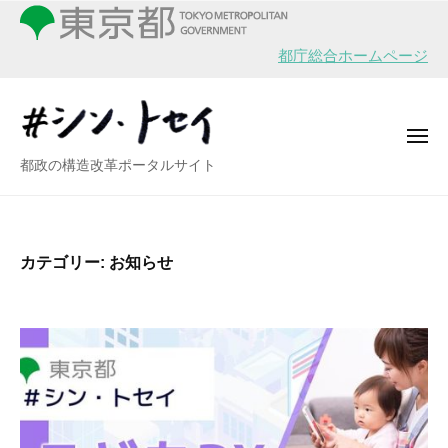
シ
ー
コ
ン
ン
・
都庁総合ホームページ
テ
ト
ン
セ
イ
ツ
メ
へ
ニ
シ
都政の構造改革ポータルサイト
ュ
ス
ー
ン
キ
・
ッ
ト
プ
カテゴリー:
お知らせ
セ
イ