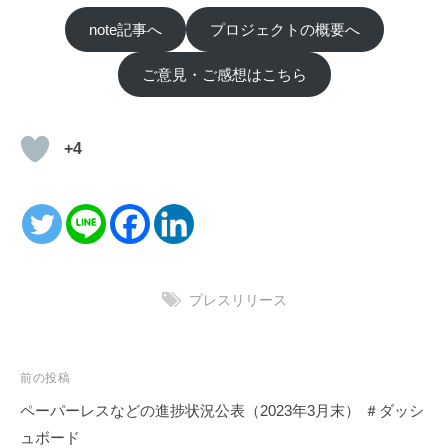
note記事へ
プロジェクトの概要へ
ご意見・ご感想はこちら
+4
プレスリリース
投
前の投稿
稿
ペーパーレスなどの進捗状況公表（2023年3月末） ＃ダッシ
ナ
ュボード