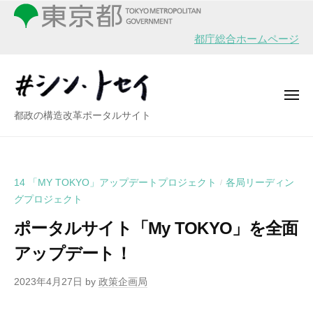
シ
ー
コ
ン
ン
・
都庁総合ホームページ
テ
ト
ン
セ
イ
ツ
メ
へ
ニ
シ
都政の構造改革ポータルサイト
ュ
ス
ー
ン
キ
・
ッ
ト
プ
14 「MY TOKYO」アップデートプロジェクト
各局リーディン
/
セ
グプロジェクト
イ
ポータルサイト「My TOKYO」を全面
アップデート！
2023年4月27日
by
政策企画局