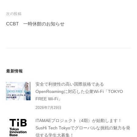
ビ
ゲ
次の投稿
ー
CCBT 一時休館のお知らせ
シ
ョ
ン
最新情報
安全で利便性の高い国際規格である
OpenRoamingに対応した公衆Wi-Fi「TOKYO
FREE Wi-Fi」
2026年7月29日
ITAMAEプロジェクト（4期）が始動します！
SusHi Tech Tokyoでグローバルな挑戦の魅力を発
信する学生大募集！