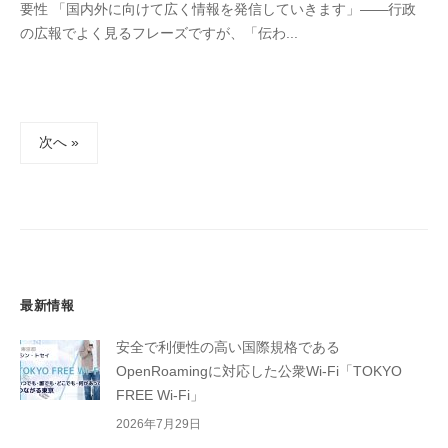
要性 「国内外に向けて広く情報を発信していきます」――行政
の広報でよく見るフレーズですが、「伝わ...
投
次へ »
稿
の
ペ
ー
ジ
送
最新情報
り
安全で利便性の高い国際規格である
OpenRoamingに対応した公衆Wi-Fi「TOKYO
FREE Wi-Fi」
2026年7月29日