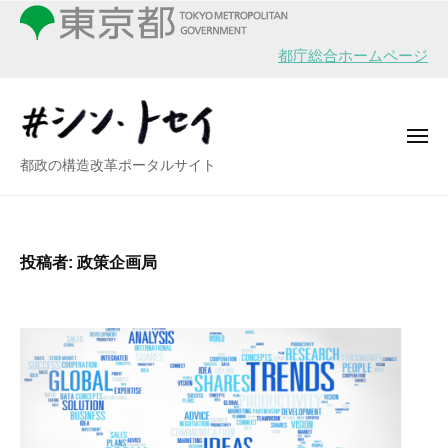
シ
ー
コ
ン
ン
・
都庁総合ホームページ
テ
ト
ン
セ
イ
ツ
メ
へ
ニ
シ
都政の構造改革ポータルサイト
ュ
ス
ー
ン
キ
・
ッ
ト
プ
投稿者:
政策企画局
セ
イ