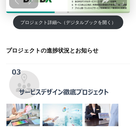
2024
年
プロジェクト詳細へ（デジタルブックを開く）
3
月
27
日
プロジェクトの進捗状況とお知らせ
by
構
造
改
革
推
進
チ
ー
ム