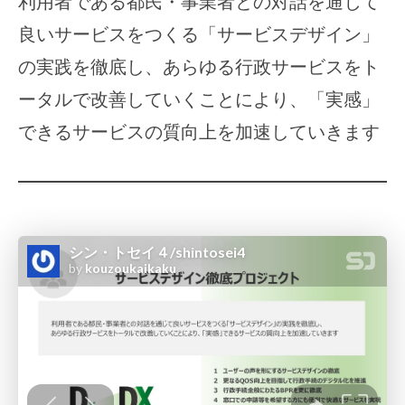
利用者である都民・事業者との対話を通じて
ス
良いサービスをつくる「サービスデザイン」
デ
の実践を徹底し、あらゆる行政サービスをト
ザ
ータルで改善していくことにより、「実感」
イ
できるサービスの質向上を加速していきます
ン
徹
底
プ
ロ
ジ
ェ
ク
ト