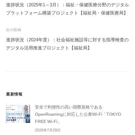
稿
進捗状況（2025年1～3月）：福祉・保健医療分野のデジタル
ナ
プラットフォーム構築プロジェクト【福祉局・保健医療局】
ビ
ゲ
次の投稿
ー
進捗状況（2024年度）：社会福祉施設等に対する指導検査の
シ
デジタル活用推進プロジェクト【福祉局】
ョ
ン
最新情報
安全で利便性の高い国際規格である
OpenRoamingに対応した公衆Wi-Fi「TOKYO
FREE Wi-Fi」
2026年7月29日