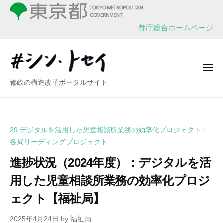
シ
ー
コ
ン
ン
・
都庁総合ホームページ
テ
ト
ン
セ
イ
ツ
メ
へ
ニ
シ
都政の構造改革ポータルサイト
ュ
ス
ー
ン
キ
・
ッ
ト
プ
29 デジタルを活用した児童相談所業務の効率化プロジェクト
/
セ
各局リーディングプロジェクト
イ
進捗状況（2024年度）：デジタルを活
用した児童相談所業務の効率化プロジ
ェクト【福祉局】
2025年4月24日
by
福祉局