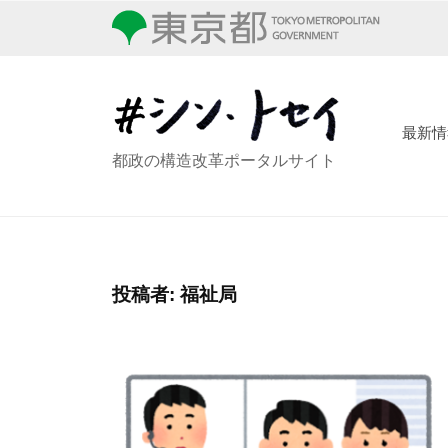
コ
ン
ン
・
テ
ト
ン
セ
ツ
最新情
イ
シ
都政の構造改革ポータルサイト
へ
ン
ス
・
キ
ッ
ト
プ
セ
投稿者:
福祉局
イ