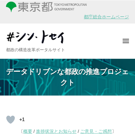
シ
ー
コ
ン
ン
・
都庁総合ホームページ
テ
ト
ン
セ
イ
ツ
メ
へ
ニ
シ
都政の構造改革ポータルサイト
ュ
ス
ー
ン
キ
・
ッ
データドリブンな都政の推進プロジェ
ト
プ
クト
セ
イ
デ
+1
ー
〔
概要
/
進捗状況とお知らせ
/
ご意見・ご感想
〕