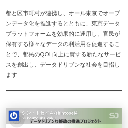
タ
ド
都と区市町村が連携し、オール東京でオープ
リ
ンデータ化を推進するとともに、東京データ
ブ
プラットフォームを効果的に運用し、官民が
ン
保有する様々なデータの利活用を促進するこ
な
とで、都民のQOL向上に資する新たなサービ
都
スを創出し、データドリブンな社会を目指し
政
ます
の
推
進
プ
ロ