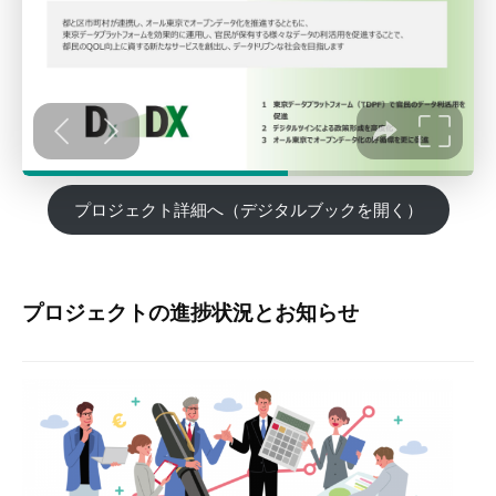
ジ
ェ
ク
ト
2024
プロジェクト詳細へ（デジタルブックを開く）
年
5
月
31
プロジェクトの進捗状況とお知らせ
日
by
構
造
改
革
推