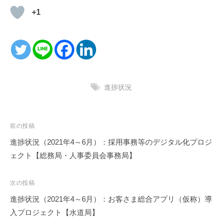
+1
進捗状況
投
前の投稿
稿
進捗状況（2021年4～6月）：採用事務等のデジタル化プロジ
ナ
ェクト【総務局・人事委員会事務局】
ビ
ゲ
次の投稿
ー
進捗状況（2021年4～6月）：お客さま総合アプリ（仮称）導
シ
入プロジェクト【水道局】