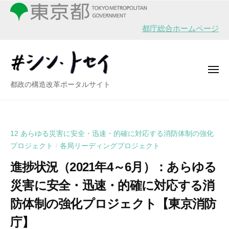
シ
ー
コ
ン
ン
・
都庁総合ホームページ
テ
ト
ン
セ
イ
ツ
メ
へ
ニ
シ
都政の構造改革ポータルサイト
ュ
ス
ー
ン
キ
・
ッ
ト
プ
12 あらゆる災害に安全・迅速・的確に対応する消防体制の強化
セ
プロジェクト
各局リーディングプロジェクト
/
イ
進捗状況（2021年4～6月）：あらゆる
災害に安全・迅速・的確に対応する消
防体制の強化プロジェクト【東京消防
庁】