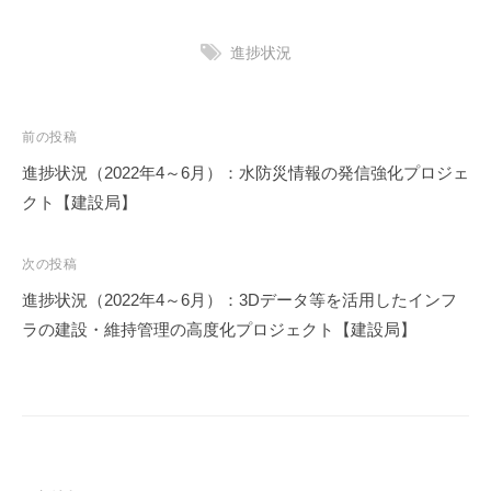
進捗状況
投
前の投稿
稿
進捗状況（2022年4～6月）：水防災情報の発信強化プロジェ
ナ
クト【建設局】
ビ
ゲ
次の投稿
ー
進捗状況（2022年4～6月）：3Dデータ等を活用したインフ
シ
ラの建設・維持管理の高度化プロジェクト【建設局】
ョ
ン