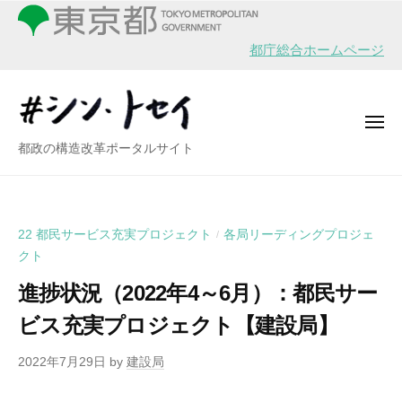
シ
ー
コ
ン
ン
・
都庁総合ホームページ
テ
ト
ン
セ
イ
ツ
メ
へ
ニ
シ
都政の構造改革ポータルサイト
ュ
ス
ー
ン
キ
・
ッ
ト
プ
22 都民サービス充実プロジェクト
各局リーディングプロジェ
/
セ
クト
イ
進捗状況（2022年4～6月）：都民サー
ビス充実プロジェクト【建設局】
2022年7月29日
by
建設局