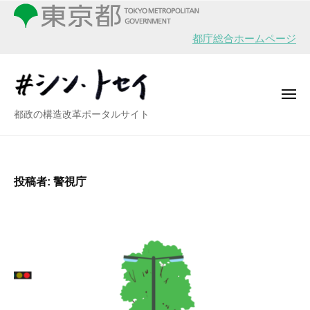
シ
ー
コ
ン
ン
・
都庁総合ホームページ
テ
ト
ン
セ
イ
ツ
メ
へ
ニ
シ
都政の構造改革ポータルサイト
ュ
ス
ー
ン
キ
・
ッ
ト
プ
投稿者:
警視庁
セ
イ