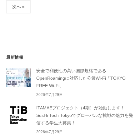
投
次へ »
稿
の
ペ
ー
ジ
送
最新情報
り
安全で利便性の高い国際規格である
OpenRoamingに対応した公衆Wi-Fi「TOKYO
FREE Wi-Fi」
2026年7月29日
ITAMAEプロジェクト（4期）が始動します！
SusHi Tech Tokyoでグローバルな挑戦の魅力を発
信する学生大募集！
2026年7月29日