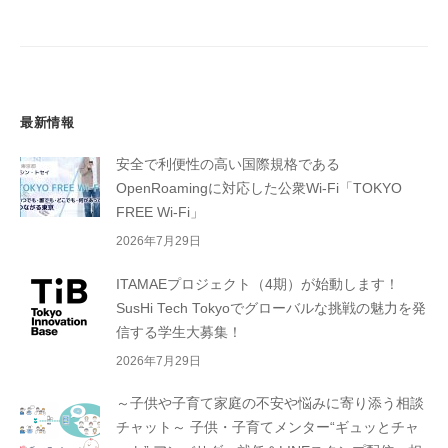
の
ペ
ー
ジ
送
最新情報
り
安全で利便性の高い国際規格である
OpenRoamingに対応した公衆Wi-Fi「TOKYO
FREE Wi-Fi」
2026年7月29日
ITAMAEプロジェクト（4期）が始動します！
SusHi Tech Tokyoでグローバルな挑戦の魅力を発
信する学生大募集！
2026年7月29日
～子供や子育て家庭の不安や悩みに寄り添う相談
チャット～ 子供・子育てメンター“ギュッとチャ