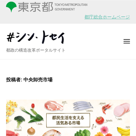
シ
ー
コ
ン
ン
・
都庁総合ホームページ
テ
ト
ン
セ
イ
ツ
メ
へ
ニ
シ
都政の構造改革ポータルサイト
ュ
ス
ー
ン
キ
・
ッ
ト
プ
投稿者:
中央卸売市場
セ
イ