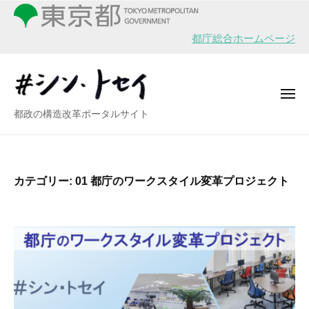
シ
ー
コ
ン
ン
・
都庁総合ホームページ
テ
ト
ン
セ
イ
ツ
メ
へ
ニ
シ
都政の構造改革ポータルサイト
ュ
ス
ー
ン
キ
・
ッ
ト
プ
カテゴリー:
01 都庁のワークスタイル変革プロジェクト
セ
イ