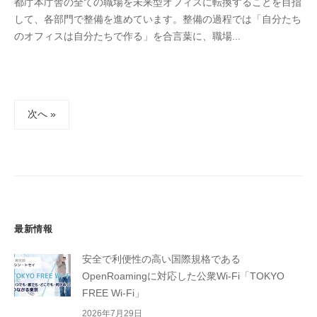
都庁本庁舎の全ての職場を未来型オフィスに転換することを目指
して、各部門で整備を進めています。整備の過程では「自分たち
のオフィスは自分たちで作る」を合言葉に、職場...
投
次へ »
稿
の
ペ
ー
ジ
送
最新情報
り
安全で利便性の高い国際規格である
OpenRoamingに対応した公衆Wi-Fi「TOKYO
FREE Wi-Fi」
2026年7月29日