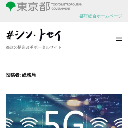
シ
ー
コ
ン
ン
・
都庁総合ホームページ
テ
ト
ン
セ
イ
ツ
メ
へ
ニ
シ
都政の構造改革ポータルサイト
ュ
ス
ー
ン
キ
・
ッ
ト
プ
投稿者:
総務局
セ
イ