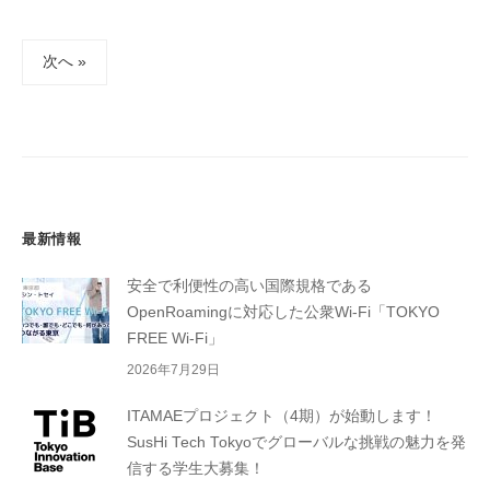
投
次へ »
稿
の
ペ
ー
ジ
送
最新情報
り
安全で利便性の高い国際規格である
OpenRoamingに対応した公衆Wi-Fi「TOKYO
FREE Wi-Fi」
2026年7月29日
ITAMAEプロジェクト（4期）が始動します！
SusHi Tech Tokyoでグローバルな挑戦の魅力を発
信する学生大募集！