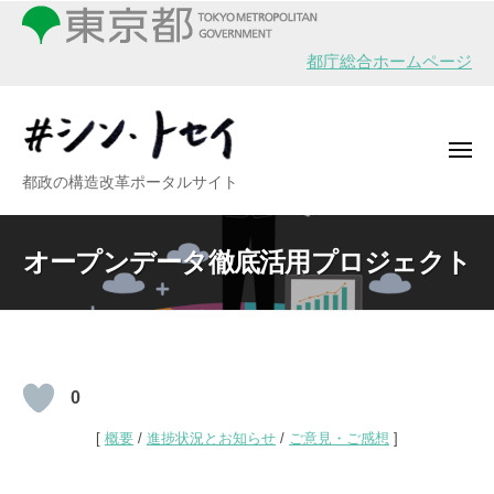
シ
ー
コ
ン
ン
・
都庁総合ホームページ
テ
ト
ン
セ
イ
ツ
メ
へ
ニ
シ
都政の構造改革ポータルサイト
ュ
ス
ー
ン
キ
・
ッ
オープンデータ徹底活用プロジェクト
ト
プ
セ
イ
オ
0
ー
[
概要
/
進捗状況とお知らせ
/
ご意見・ご感想
]
プ