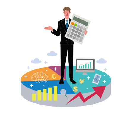
ン
デ
ー
タ
徹
底
活
用
プ
ロ
ジ
ェ
ク