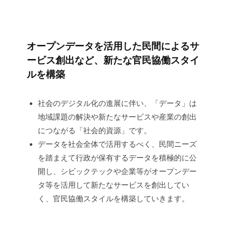
ト
2022
オープンデータを活用した民間によるサ
年
ービス創出など、新たな官民協働スタイ
6
ルを構築
月
21
日
社会のデジタル化の進展に伴い、「データ」は
by
地域課題の解決や新たなサービスや産業の創出
構
につながる「社会的資源」です。
造
データを社会全体で活用するべく、民間ニーズ
改
を踏まえて行政が保有するデータを積極的に公
革
推
開し、シビックテックや企業等がオープンデー
進
タ等を活用して新たなサービスを創出してい
チ
く、官民協働スタイルを構築していきます。
ー
ム