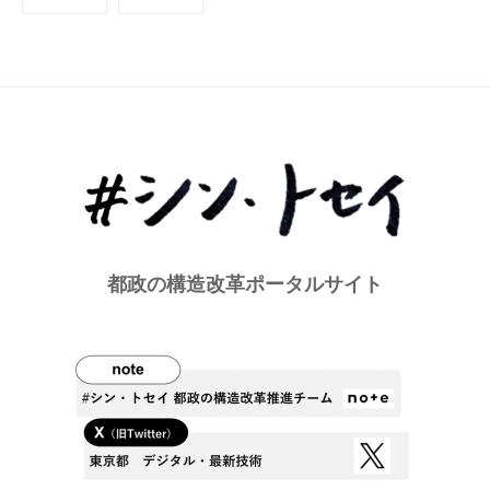
稿
の
ペ
ー
ジ
送
り
都政の構造改革ポータルサイト