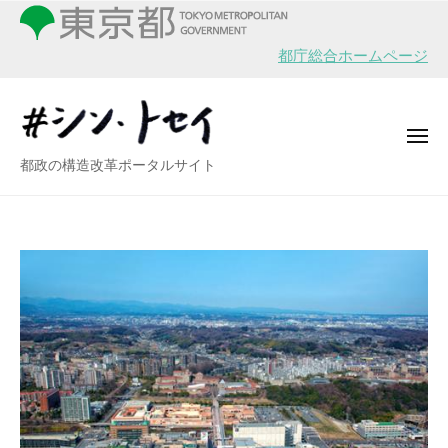
シ
ー
コ
ン
ン
・
都庁総合ホームページ
テ
ト
ン
セ
イ
ツ
メ
へ
ニ
シ
都政の構造改革ポータルサイト
ュ
ス
ー
ン
キ
・
ッ
ト
プ
セ
イ