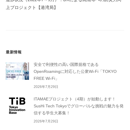
シ
上プロジェクト【港湾局】
ョ
ン
最新情報
安全で利便性の高い国際規格である
OpenRoamingに対応した公衆Wi-Fi「TOKYO
FREE Wi-Fi」
2026年7月29日
ITAMAEプロジェクト（4期）が始動します！
SusHi Tech Tokyoでグローバルな挑戦の魅力を発
信する学生大募集！
2026年7月29日