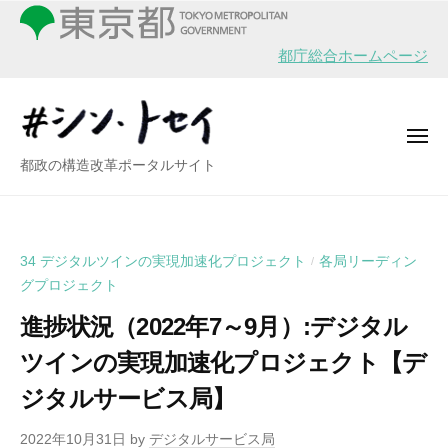
シ
ー
コ
ン
ン
・
都庁総合ホームページ
テ
ト
ン
セ
イ
ツ
メ
へ
ニ
シ
都政の構造改革ポータルサイト
ュ
ス
ー
ン
キ
・
ッ
ト
プ
34 デジタルツインの実現加速化プロジェクト
各局リーディン
/
セ
グプロジェクト
イ
進捗状況（2022年7～9月）:デジタル
ツインの実現加速化プロジェクト【デ
ジタルサービス局】
2022年10月31日
by
デジタルサービス局