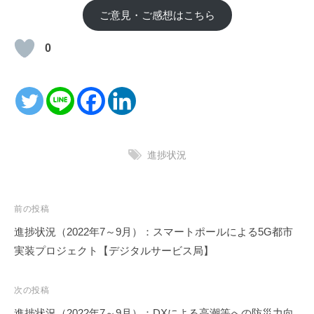
ご意見・ご感想はこちら
0
進捗状況
投
前の投稿
稿
進捗状況（2022年7～9月）：スマートポールによる5G都市
ナ
実装プロジェクト【デジタルサービス局】
ビ
ゲ
次の投稿
ー
進捗状況（2022年7～9月）：DXによる高潮等への防災力向