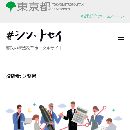
シ
ー
コ
ン
ン
・
都庁総合ホームページ
テ
ト
ン
セ
イ
ツ
メ
へ
ニ
シ
都政の構造改革ポータルサイト
ュ
ス
ー
ン
キ
・
ッ
ト
プ
投稿者:
財務局
セ
イ