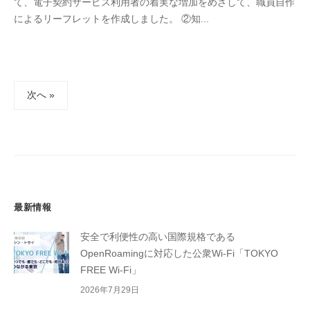
て、電子契約サービス利用者の着実な増加をめざして、職員自作
によるリーフレットを作成しました。 ②知...
投
次へ »
稿
の
ペ
ー
ジ
送
最新情報
り
安全で利便性の高い国際規格である
OpenRoamingに対応した公衆Wi-Fi「TOKYO
FREE Wi-Fi」
2026年7月29日