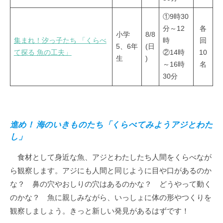
①9時30
分～12
各
小学
8/8
集まれ！汐っ子たち 「くらべ
時
回
5、6年
(日
て探る 魚の工夫」
②14時
10
生
)
～16時
名
30分
進め！ 海のいきものたち「くらべてみようアジとわた
し」
食材として身近な魚、アジとわたしたち人間をくらべなが
ら観察します。アジにも人間と同じように目や口があるのか
な？ 鼻の穴やおしりの穴はあるのかな？ どうやって動く
のかな？ 魚に親しみながら、いっしょに体の形やつくりを
観察しましょう。きっと新しい発見があるはずです！