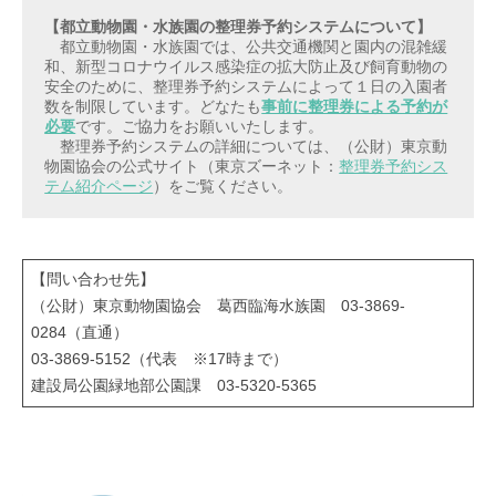
　都立動物園・水族園では、公共交通機関と園内の混雑緩
和、新型コロナウイルス感染症の拡大防止及び飼育動物の
安全のために、整理券予約システムによって１日の入園者
数を制限しています。どなたも
事前に整理券による予約が
必要
です。ご協力をお願いいたします。

　整理券予約システムの詳細については、（公財）東京動
物園協会の公式サイト（東京ズーネット：
整理券予約シス
テム紹介ページ
）をご覧ください。
【問い合わせ先】
（公財）東京動物園協会 葛西臨海水族園 03-3869-
0284（直通）
03-3869-5152（代表 ※17時まで）
建設局公園緑地部公園課 03-5320-5365