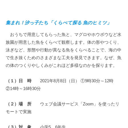
集まれ！汐っ子たち「くらべて探る 魚のヒミツ」
おうちで用意してもらった魚と、マグロやホウボウなど水
族園が用意した魚をくらべて観察します。体の形やつくり、
泳ぎなど、形態や行動が異なる魚をくらべることで、海の中
で生き抜くためのさまざまな工夫を発見できます。なぜ、魚
の体のつくりやしくみがこれほど多様なのかを探ります。
（１）日 時
2021年8月8日（日） ①9時30分～12時
②14時～16時30分
（２）場 所
ウェブ会議サービス「Zoom」を使ったリ
モートで実施
（３）対 象
小学5、6年生