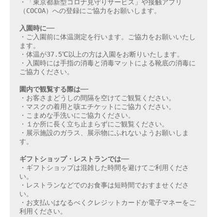
・「東京都新型コロナ見守りサービス」や接触アプリ
（COCOA）への登録にご協力をお願いします。

入園時に──
・ご入園前に体温測定を行います。ご協力をお願いいたし
ます。

・体温が37.5℃以上の方は入園をお断りいたします。

・入園時には手指の消毒と消毒マットによる靴底の消毒に
ご協力ください。

園内で観覧する際は──
・お客さまどうしの間隔を空けてご観覧ください。

・マスクの着用と咳エチケットにご協力ください。

・こまめな手洗いにご協力ください。

・１か所に長く立ち止まらずにご観覧ください。

・展示施設のガラス、展示物にふれないようお願いしま
す。

ギフトショップ・レストランでは──
・ギフトショップは混雑した時間を避けてご利用くださ
い。

・レストランなどでのお食事は短時間でおすませくださ
い。

・お支払いはなるべくクレジットカードか電子マネーをご
利用ください。
