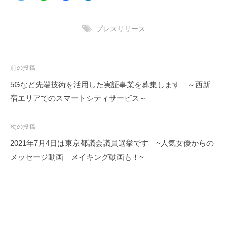
プレスリリース
投
前の投稿
稿
5Gなど先端技術を活用した実証事業を募集します ～西新
ナ
宿エリアでのスマートシティサービス～
ビ
ゲ
次の投稿
ー
2021年7月4日は東京都議会議員選挙です ~人気女優からの
シ
メッセージ動画 メイキング動画も！~
ョ
ン