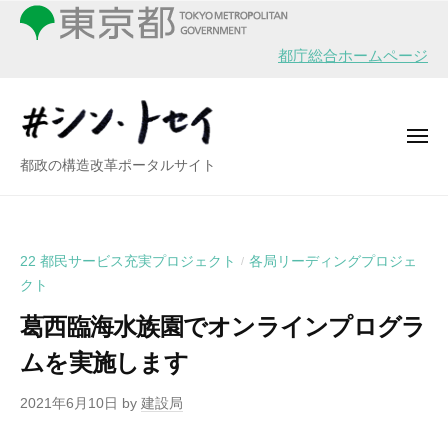
シ
ー
コ
ン
ン
・
都庁総合ホームページ
テ
ト
ン
セ
イ
ツ
メ
へ
ニ
シ
都政の構造改革ポータルサイト
ュ
ス
ー
ン
キ
・
ッ
ト
プ
22 都民サービス充実プロジェクト
各局リーディングプロジェ
/
セ
クト
イ
葛西臨海水族園でオンラインプログラ
ムを実施します
2021年6月10日
by
建設局