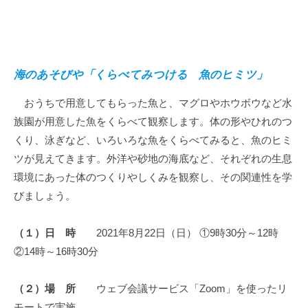
海のあそびや「くらべてみつける 魚のヒミツ」
おうちで用意してもらった魚と、マグロやホウボウなど水
族園が用意した魚をくらべて観察します。体の形やひれのつ
くり、泳ぎなど、いろいろな魚をくらべてみると、魚のヒミ
ツが見えてきます。外洋や砂地の海底など、それぞれの生息
環境にあった体のつくりやしくみを観察し、その関連性を学
びましょう。
（１）日 時
2021年8月22日（日） ①9時30分～12時
②14時～16時30分
（２）場 所
ウェブ会議サービス「Zoom」を使ったリ
モートで実施