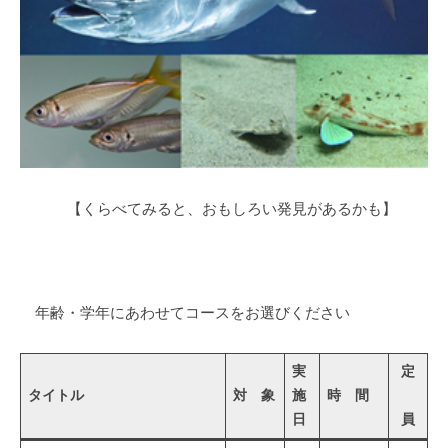
【くらべてみると、おもしろい発見があるかも】
年齢・学年にあわせてコースをお選びください
実
定
タイトル
対 象
施
時 間
日
員