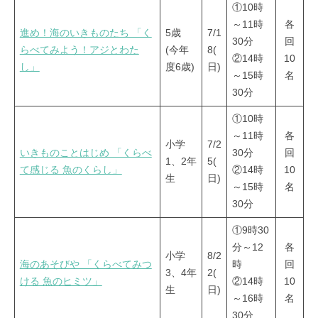
①10時
～11時
各
進め！海のいきものたち 「く
5歳
7/1
30分
回
らべてみよう！アジとわた
(今年
8(
②14時
10
し」
度6歳)
日)
～15時
名
30分
①10時
～11時
各
小学
7/2
いきものことはじめ 「くらべ
30分
回
1、2年
5(
て感じる 魚のくらし」
②14時
10
生
日)
～15時
名
30分
①9時30
分～12
各
小学
8/2
海のあそびや 「くらべてみつ
時
回
3、4年
2(
ける 魚のヒミツ」
②14時
10
生
日)
～16時
名
30分