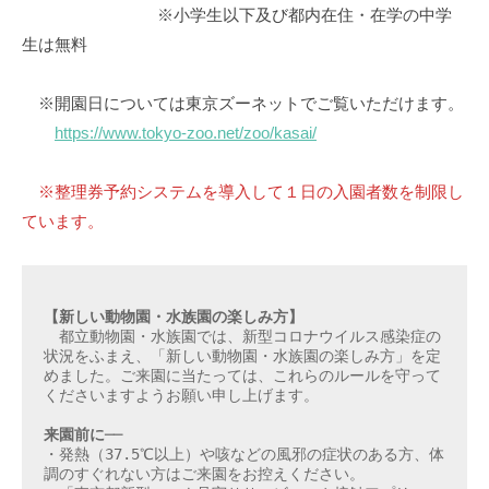
※小学生以下及び都内在住・在学の中学
生は無料
※開園日については東京ズーネットでご覧いただけます。
https://www.tokyo-zoo.net/zoo/kasai/
※整理券予約システムを導入して１日の入園者数を制限し
ています。
【新しい動物園・水族園の楽しみ方】
　都立動物園・水族園では、新型コロナウイルス感染症の
状況をふまえ、「新しい動物園・水族園の楽しみ方」を定
めました。ご来園に当たっては、これらのルールを守って
くださいますようお願い申し上げます。

来園前に──
・発熱（37.5℃以上）や咳などの風邪の症状のある方、体
調のすぐれない方はご来園をお控えください。
