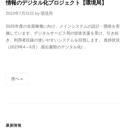
情報のデジタル化プロジェクト【環境局】
2023年7月31日
by
環境局
2025年度の全面稼働に向け、メインシステムの設計・開発を実
施しています。デジタルサービス局の技術支援を受け、引き続
き、利用者目線の使いやすいシステムを目指します。 進捗状況
（2023年4～6月） 届出書類のデジタル化/...
投
次へ »
稿
の
ペ
ー
ジ
送
最新情報