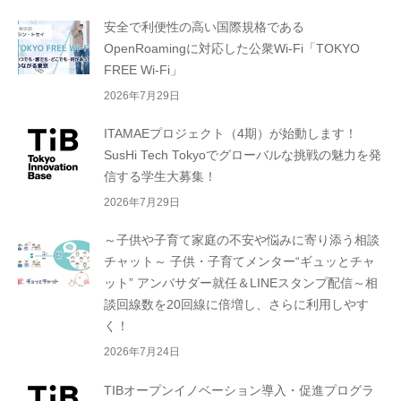
り
安全で利便性の高い国際規格である
OpenRoamingに対応した公衆Wi-Fi「TOKYO
FREE Wi-Fi」
2026年7月29日
ITAMAEプロジェクト（4期）が始動します！
SusHi Tech Tokyoでグローバルな挑戦の魅力を発
信する学生大募集！
2026年7月29日
～子供や子育て家庭の不安や悩みに寄り添う相談
チャット～ 子供・子育てメンター“ギュッとチャ
ット” アンバサダー就任＆LINEスタンプ配信～相
談回線数を20回線に倍増し、さらに利用しやす
く！
2026年7月24日
TIBオープンイノベーション導入・促進プログラ