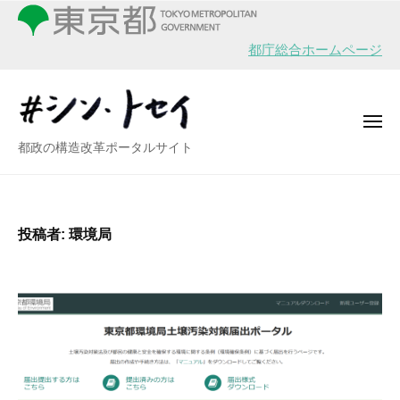
シ
ー
コ
ン
ン
・
都庁総合ホームページ
テ
ト
ン
セ
イ
ツ
メ
へ
ニ
シ
都政の構造改革ポータルサイト
ュ
ス
ー
ン
キ
・
ッ
ト
プ
投稿者:
環境局
セ
イ