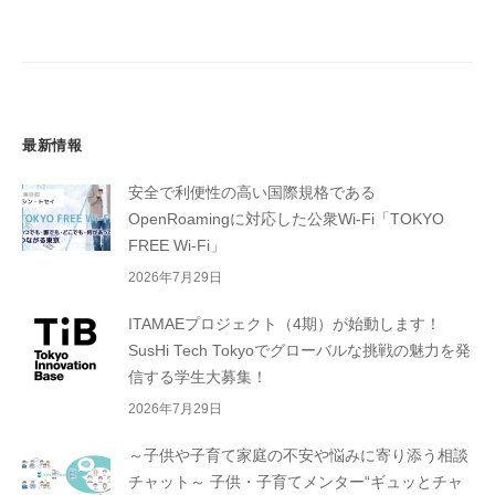
の
ペ
ー
ジ
送
最新情報
り
安全で利便性の高い国際規格である
OpenRoamingに対応した公衆Wi-Fi「TOKYO
FREE Wi-Fi」
2026年7月29日
ITAMAEプロジェクト（4期）が始動します！
SusHi Tech Tokyoでグローバルな挑戦の魅力を発
信する学生大募集！
2026年7月29日
～子供や子育て家庭の不安や悩みに寄り添う相談
チャット～ 子供・子育てメンター“ギュッとチャ