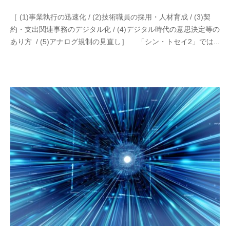
［ (1)事業執行の迅速化 / (2)技術職員の採用・人材育成 / (3)契
約・支出関連事務のデジタル化 / (4)デジタル時代の意思決定等の
あり方 / (5)アナログ規制の見直し］ 「シン・トセイ2」では...