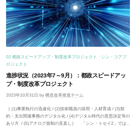
02 都政スピードアップ・制度改革プロジェクト
シン・コアプ
/
ロジェクト
進捗状況（2023年7～9月）：都政スピードアッ
プ・制度改革プロジェクト
2023年10月31日
by
構造改革推進チーム
［ (1)事業執行の迅速化 / (2)技術職員の採用・人材育成 / (3)契
約・支出関連事務のデジタル化 / (4)デジタル時代の意思決定等の
あり方 / (5)アナログ規制の見直し］ 「シン・トセイ2」では...