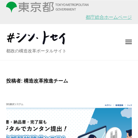
シ
ー
コ
ン
ン
・
都庁総合ホームページ
テ
ト
ン
セ
イ
ツ
メ
へ
ニ
シ
都政の構造改革ポータルサイト
ュ
ス
ー
ン
キ
・
ッ
ト
プ
投稿者:
構造改革推進チーム
セ
イ