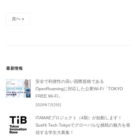
投
次へ »
稿
の
ペ
ー
ジ
送
最新情報
り
安全で利便性の高い国際規格である
OpenRoamingに対応した公衆Wi-Fi「TOKYO
FREE Wi-Fi」
2026年7月29日
ITAMAEプロジェクト（4期）が始動します！
SusHi Tech Tokyoでグローバルな挑戦の魅力を発
信する学生大募集！