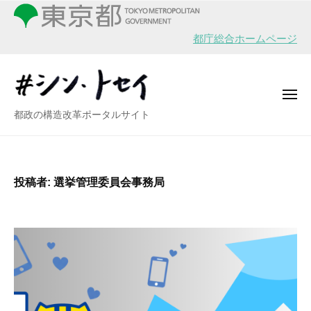
シ
ー
コ
ン
ン
・
都庁総合ホームページ
テ
ト
ン
セ
イ
ツ
メ
へ
ニ
シ
都政の構造改革ポータルサイト
ュ
ス
ー
ン
キ
・
ッ
ト
プ
投稿者:
選挙管理委員会事務局
セ
イ